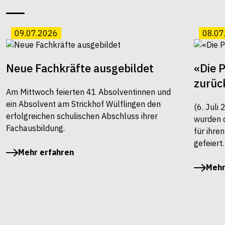
09.07.2026
08.07
Neue Fachkräfte ausgebildet
«Die 
zurüc
Am Mittwoch feierten 41 Absolventinnen und
ein Absolvent am Strickhof Wülflingen den
(6. Juli
erfolgreichen schulischen Abschluss ihrer
wurden 
Fachausbildung.
für ihre
gefeiert.
Mehr erfahren
Mehr