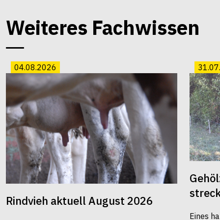
Weiteres Fachwissen
04.08.2026
31.07
Gehöl
strec
Rindvieh aktuell August 2026
Eines ha