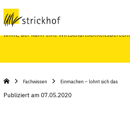
Viele Hausfrauen und -männer haben das Einm
Dabei steht häufig nicht die finanzielle Einsp
nicht mit Geld aufzuwiegen sind. Wer wissen m
lohnt, der kann eine Wirtschaftlichkeitsberech
Fachwissen
Einmachen – lohnt sich das
Publiziert am 07.05.2020