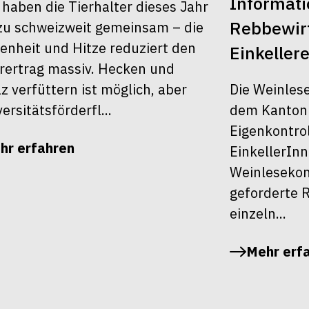
Informati
 haben die Tierhalter dieses Jahr
Rebbewirt
u schweizweit gemeinsam – die
enheit und Hitze reduziert den
Einkellere
rertrag massiv. Hecken und
Die Weinles
z verfüttern ist möglich, aber
dem Kanton Z
ersitätsförderfl...
Eigenkontrol
hr erfahren
EinkellerInn
Weinlesekont
geforderte R
einzeln...
Mehr erf