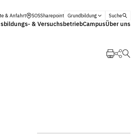
te & Anfahrt
SOS
Sharepoint
Grundbildung
Suche
sbildungs- & Versuchsbetrieb
Campus
Über uns