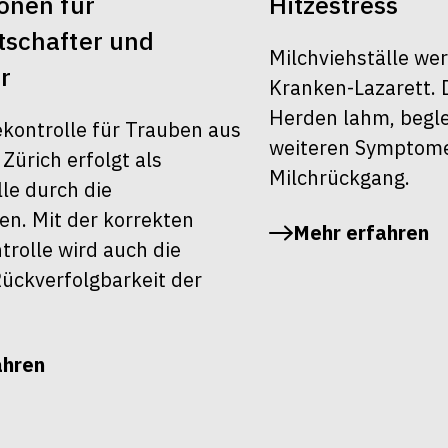
onen für
Hitzestress
schafter und
Milchviehställe we
r
Kranken-Lazarett. 
Herden lahm, begle
ekontrolle für Trauben aus
weiteren Symptom
ürich erfolgt als
Milchrückgang.
le durch die
en. Mit der korrekten
Mehr erfahren
rolle wird auch die
ückverfolgbarkeit der
ahren