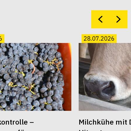
6
28.07.2026
ontrolle –
Milchkühe mit 