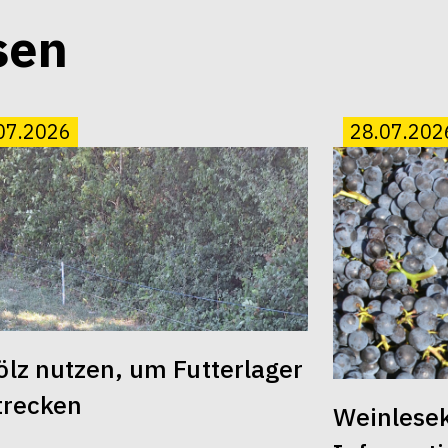
sen
07.2026
28.07.202
lz nutzen, um Futterlager
trecken
Weinlesek