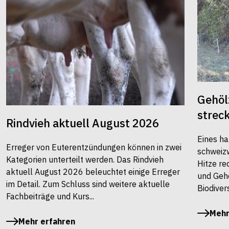
Gehöl
strec
Rindvieh aktuell August 2026
Eines ha
Erreger von Euterentzündungen können in zwei
schweiz
Kategorien unterteilt werden. Das Rindvieh
Hitze re
aktuell August 2026 beleuchtet einige Erreger
und Gehö
im Detail. Zum Schluss sind weitere aktuelle
Biodivers
Fachbeiträge und Kurs...
Mehr
Mehr erfahren