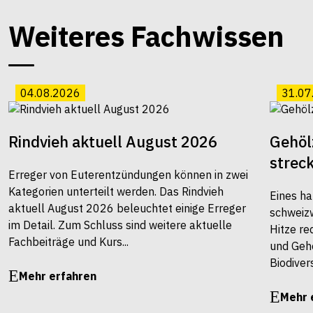
Weiteres Fachwissen
04.08.2026
31.07
Rindvieh aktuell August 2026
Gehöl
strec
Erreger von Euterentzündungen können in zwei
Kategorien unterteilt werden. Das Rindvieh
Eines ha
aktuell August 2026 beleuchtet einige Erreger
schweiz
im Detail. Zum Schluss sind weitere aktuelle
Hitze re
Fachbeiträge und Kurs...
und Gehö
Biodivers
Mehr erfahren
Mehr 