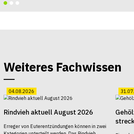
Weiteres Fachwissen
04.08.2026
31.07
Rindvieh aktuell August 2026
Gehöl
strec
Erreger von Euterentzündungen können in zwei
Kategorien unterteilt werden. Das Rindvieh