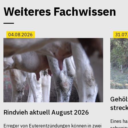
Weiteres Fachwissen
04.08.2026
31.07
Gehöl
strec
Rindvieh aktuell August 2026
Eines ha
Erreger von Euterentzündungen können in zwei
schweiz