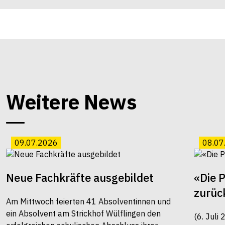
Weitere News
09.07.2026
08.07
Neue Fachkräfte ausgebildet
«Die 
zurüc
Am Mittwoch feierten 41 Absolventinnen und
ein Absolvent am Strickhof Wülflingen den
(6. Juli