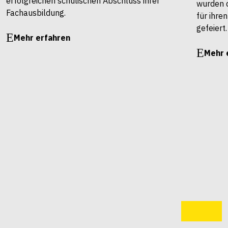
erfolgreichen schulischen Abschluss ihrer
wurden 
Fachausbildung.
für ihre
gefeiert.
Mehr erfahren
Mehr 