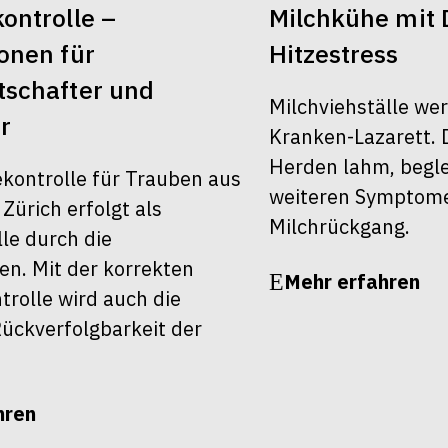
ontrolle –
Milchkühe mit 
onen für
Hitzestress
schafter und
Milchviehställe we
r
Kranken-Lazarett. 
Herden lahm, begle
ekontrolle für Trauben aus
weiteren Symptom
ürich erfolgt als
Milchrückgang.
le durch die
en. Mit der korrekten
Mehr erfahren
rolle wird auch die
ückverfolgbarkeit der
hren