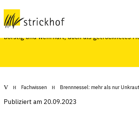
Unkraut
Die wirksamsten Heilpflanzen wachsen oft am 
borstig und wehrhaft, doch als getrocknetes H
Fachwissen
Brennnessel: mehr als nur Unkrau
Publiziert am 20.09.2023