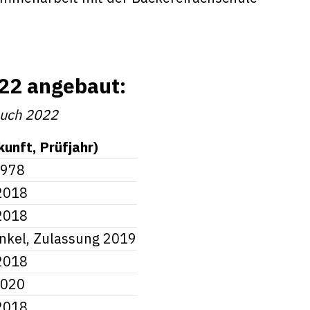
022 angebaut:
rsuch 2022
unft, Prüfjahr)
1978
 2018
 2018
inkel, Zulassung 2019
 2018
2020
 2018