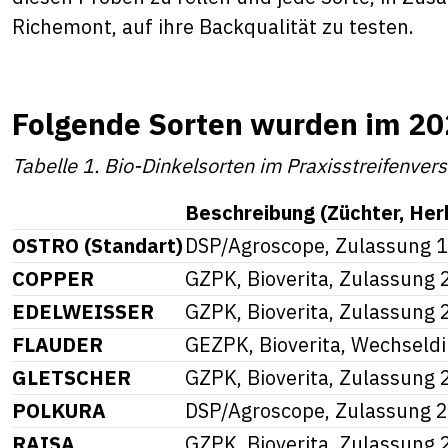
Richemont, auf ihre Backqualität zu testen.
Folgende Sorten wurden im 2
Tabelle 1. Bio-Dinkelsorten im Praxisstreifenve
Beschreibung (Züchter, Herk
OSTRO (Standart)
DSP/Agroscope, Zulassung 
COPPER
GZPK, Bioverita, Zulassung
EDELWEISSER
GZPK, Bioverita, Zulassung
FLAUDER
GEZPK, Bioverita, Wechseld
GLETSCHER
GZPK, Bioverita, Zulassung
POLKURA
DSP/Agroscope, Zulassung 
RAISA
GZPK, Bioverita, Zulassung