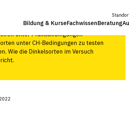
such 2022
Standor
Bildung & Kurse
Fachwissen
Beratung
Au
ieben Dinkelsorten durch. Die
reifen unter Praxisbedingungen
lsorten unter CH-Bedingungen zu testen
en. Wie die Dinkelsorten im Versuch
richt.
 2022