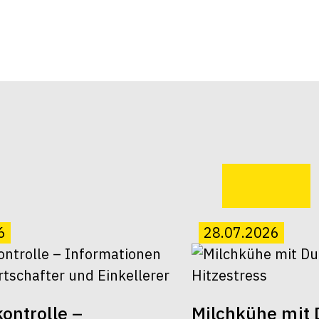
6
28.07.2026
ontrolle –
Milchkühe mit 