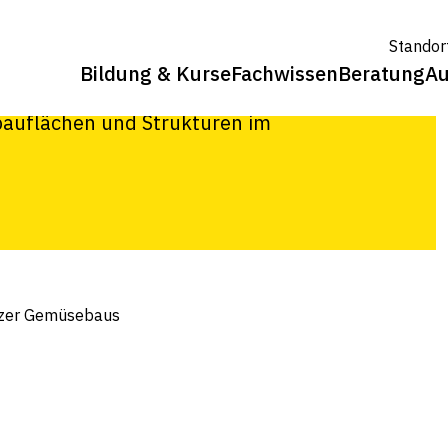
es
Standor
 Gemüsebaus
Bildung & Kurse
Fachwissen
Beratung
Au
nbauflächen und Strukturen im
izer Gemüsebaus