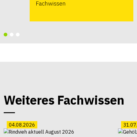
Fachwissen
Weiteres Fachwissen
04.08.2026
31.07