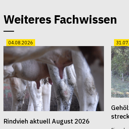
Weiteres Fachwissen
04.08.2026
31.07
Gehöl
strec
Rindvieh aktuell August 2026