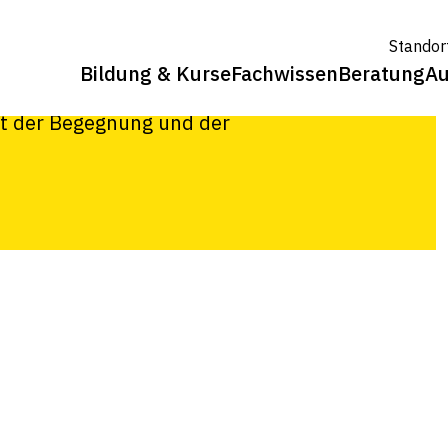
leichgesinnten
Standor
regelmässig auf ihren Betrieben und
Bildung & Kurse
Fachwissen
Beratung
Au
en Thema aus. Der vom Strickhof
Art der Begegnung und der