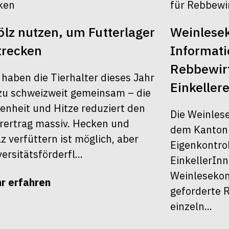
lz nutzen, um Futterlager
Weinlesek
trecken
Informati
Rebbewirt
 haben die Tierhalter dieses Jahr
Einkellere
u schweizweit gemeinsam – die
enheit und Hitze reduziert den
Die Weinles
rertrag massiv. Hecken und
dem Kanton Z
z verfüttern ist möglich, aber
Eigenkontrol
ersitätsförderfl...
EinkellerInn
Weinlesekont
r erfahren
geforderte R
einzeln...