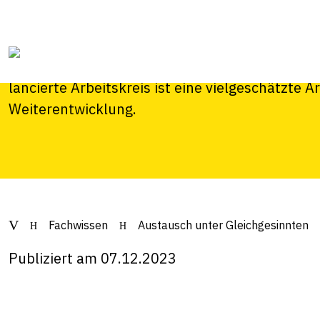
Austausch unter G
Seit einem Jahr treffen sich 17 Landwirtinnen 
tauschen sich zu einem gemeinsam festgelegt
lancierte Arbeitskreis ist eine vielgeschätzte 
Weiterentwicklung.
Fachwissen
Austausch unter Gleichgesinnten
Publiziert am 07.12.2023