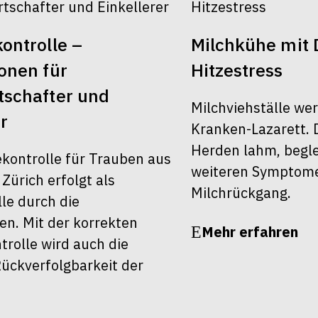
ontrolle –
Milchkühe mit 
onen für
Hitzestress
schafter und
Milchviehställe we
r
Kranken-Lazarett. 
Herden lahm, begle
ekontrolle für Trauben aus
weiteren Symptom
ürich erfolgt als
Milchrückgang.
le durch die
en. Mit der korrekten
Mehr erfahren
rolle wird auch die
ückverfolgbarkeit der