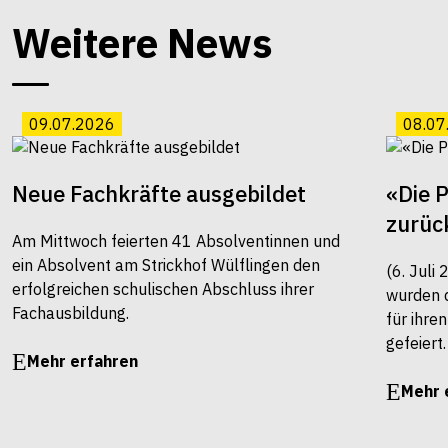
Weitere News
09.07.2026
08.07
Neue Fachkräfte ausgebildet
«Die 
zurüc
Am Mittwoch feierten 41 Absolventinnen und
ein Absolvent am Strickhof Wülflingen den
(6. Juli
erfolgreichen schulischen Abschluss ihrer
wurden 
Fachausbildung.
für ihre
gefeiert.
Mehr erfahren
Mehr 