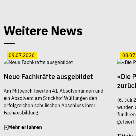
Weitere News
09.07.2026
08.07
Neue Fachkräfte ausgebildet
«Die 
zurüc
Am Mittwoch feierten 41 Absolventinnen und
ein Absolvent am Strickhof Wülflingen den
(6. Juli
erfolgreichen schulischen Abschluss ihrer
wurden 
Fachausbildung.
für ihre
gefeiert.
Mehr erfahren