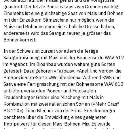
wurde auch auf den Phasingehalt und die Korngrösse
geachtet. Der letzte Punkt ist aus zwei Gründen wichtig:
Einerseits ist eine gleichzeitige Saat von Mais und Bohnen
mit der Einzelkorn-Sämaschine nur möglich, wenn die
Mais- und Bohnensamen eine ähnliche Grösse haben,
andererseits wird das Saatgut teurer, je grösser das
Bohnenkorn ist.
In der Schweiz ist zurzeit vor allem die fertige
Saatgutmischung mit Mais und der Bohnensorte WAV 612
im Angebot. Im Bioanbau wurden weitere gute Sorten
getestet: Dazu gehören «Tarbais», «Anel-lino Verde», die
ProSpezieRara-Sorte «Weinländerin». Während KWS und
Sativa eine Fertigmischung mit der Bohnensorte WAV 612
anbieten, verkaufen Pioneer und Feldsaaten
Freudenberger GmbH eine Mischung mit Mais in
Kombination mit zwei italienischen Sorten («Mehr Gras®
BG 110»). Timo Blecher von der Firma Freudenberger
berichtete über die Entwicklung eines geeigneten
Impfpulvers für diesen Mais-Bohnen-Mix. Es wurde