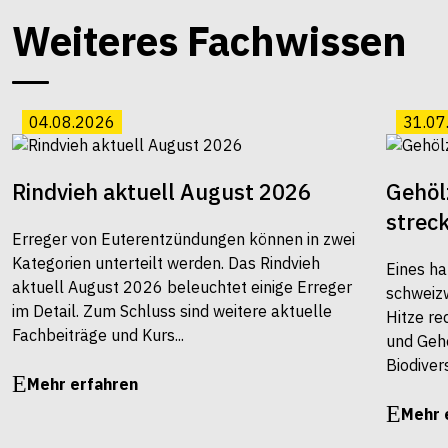
Weiteres Fachwissen
04.08.2026
31.07
Rindvieh aktuell August 2026
Gehöl
strec
Erreger von Euterentzündungen können in zwei
Kategorien unterteilt werden. Das Rindvieh
Eines ha
aktuell August 2026 beleuchtet einige Erreger
schweiz
im Detail. Zum Schluss sind weitere aktuelle
Hitze re
Fachbeiträge und Kurs...
und Gehö
Biodivers
Mehr erfahren
Mehr 