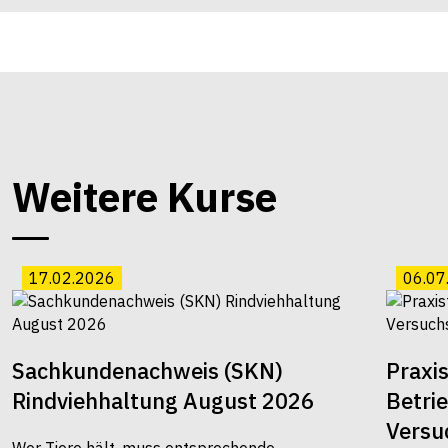
Weitere Kurse
17.02.2026
06.07
Sachkundenachweis (SKN)
Praxi
Rindviehhaltung August 2026
Betri
Versu
Wer Tiere hält, muss entsprechende