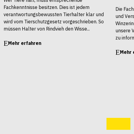
Fachkenntnisse besitzen. Dies ist jedem
Die Fach
verantwortungsbewussten Tierhalter klar und
und Vers
wird vom Tierschutzgesetz vorgeschrieben. So
Winzerin
müssen Halter von Rindvieh den Wisse...
unsere 
zu infor
Mehr erfahren
Mehr 