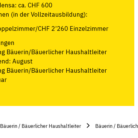
ensa: ca. CHF 600
en (in der Vollzeitausbildung):
oppelzimmer/CHF 2’260 Einzelzimmer
ingen
g Bäuerin/Bäuerlicher Haushaltleiter
end: August
g Bäuerin/Bäuerlicher Haushaltleiter
uar
Bäuerin / Bäuerlicher Haushaltleiter
Bäuerin / Bäuerlic