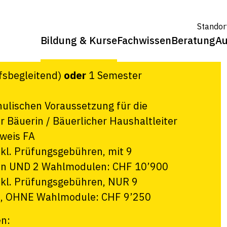
 eidg.
Standor
Bildung & Kurse
Fachwissen
Beratung
Au
fsbegleitend)
oder
1 Semester
hulischen Voraussetzung für die
 Bäuerin / Bäuerlicher Haushaltleiter
sweis FA
nkl. Prüfungsgebühren, mit 9
en UND 2 Wahlmodulen: CHF 10’900
nkl. Prüfungsgebühren, NUR 9
e, OHNE Wahlmodule: CHF 9’250
en: