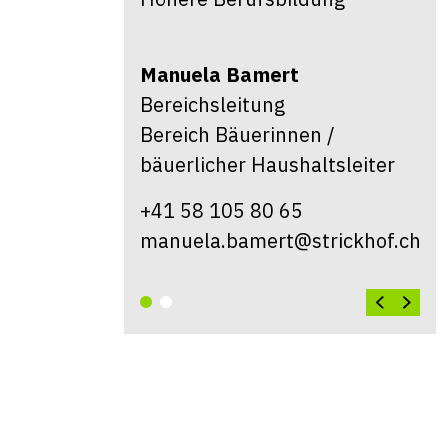
n /
ltsleiter
trickhof.ch