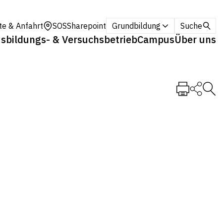
te & Anfahrt
SOS
Sharepoint
Grundbildung
Suche
sbildungs- & Versuchsbetrieb
Campus
Über uns