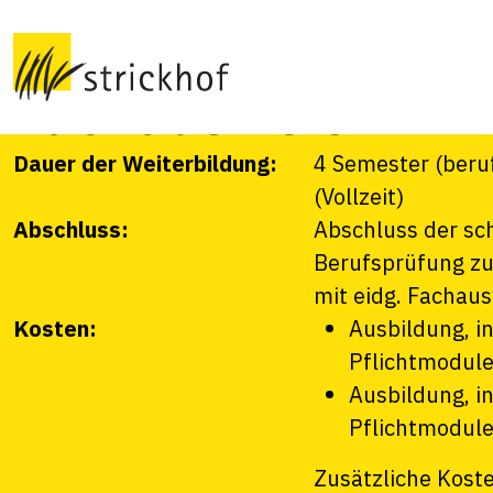
Haushaltleiter mit
Fachausweis FA
Dauer der Weiterbildung:
4 Semester (beru
(Vollzeit)
Abschluss:
Abschluss der sc
Berufsprüfung zur
mit eidg. Fachau
Kosten:
Ausbildung, i
Pflichtmodul
Ausbildung, i
Pflichtmodul
Zusätzliche Kost