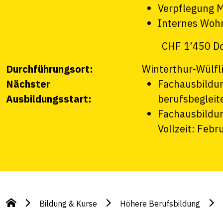
Verpflegung M
Internes Wohn
CHF 1’450 D
Durchführungsort:
Winterthur-Wülfl
Nächster
Fachausbildun
Ausbildungsstart:
berufsbegleit
Fachausbildun
Vollzeit: Febr
Bildung & Kurse
Höhere Berufsbildung