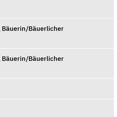
Manuela
Bamert
Bereichsleitung
 Bäuerin/Bäuerlicher
Bereich Bäuerinne
bäuerlicher Hausha
+41 58 105 80 65
 Bäuerin/Bäuerlicher
manuela.bamert@s