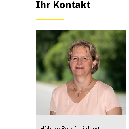
Ihr Kontakt
Zentrale Dienste
Patricia
Buschor-Tester
Sekretariate Bäuerinnen | üK
Landwirtschaft
Sekretariat Lehraufsicht
+41 58 105 91 28
patricia.buschor@strickhof.ch
dung